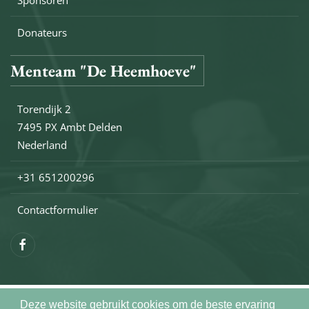
Sponsoren
Donateurs
Menteam "De Heemhoeve"
Torendijk 2
7495 PX Ambt Delden
Nederland
+31 651200296
Contactformulier
Deze website gebruikt cookies om de beste ervaring
Copyright © 2026 Menteam De Heemhoeve. Alle rechten voo